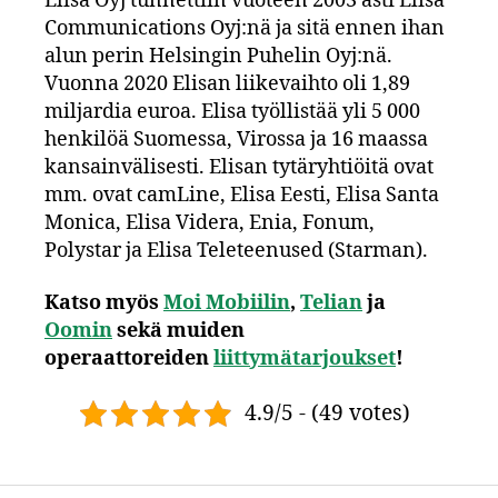
Elisa Oyj tunnettiin vuoteen 2003 asti Elisa
Communications Oyj:nä ja sitä ennen ihan
alun perin Helsingin Puhelin Oyj:nä.
Vuonna 2020 Elisan liikevaihto oli 1,89
miljardia euroa. Elisa työllistää yli 5 000
henkilöä Suomessa, Virossa ja 16 maassa
kansainvälisesti. Elisan tytäryhtiöitä ovat
mm. ovat camLine, Elisa Eesti, Elisa Santa
Monica, Elisa Videra, Enia, Fonum,
Polystar ja Elisa Teleteenused (Starman).
Katso myös
Moi Mobiilin
,
Telian
ja
Oomin
sekä muiden
operaattoreiden
liittymä
tarjoukset
!
4.9/5 - (49 votes)