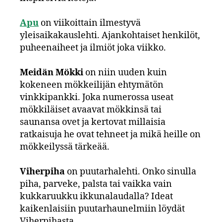
Apu
on viikoittain ilmestyvä
yleisaikakauslehti. Ajankohtaiset henkilöt,
puheenaiheet ja ilmiöt joka viikko.
Meidän Mökki
on niin uuden kuin
kokeneen mökkeilijän ehtymätön
vinkkipankki. Joka numerossa useat
mökkiläiset avaavat mökkinsä tai
saunansa ovet ja kertovat millaisia
ratkaisuja he ovat tehneet ja mikä heille on
mökkeilyssä tärkeää.
Viherpiha
on puutarhalehti. Onko sinulla
piha, parveke, palsta tai vaikka vain
kukkaruukku ikkunalaudalla? Ideat
kaikenlaisiin puutarhaunelmiin löydät
Viherpihasta.