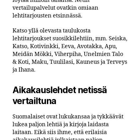
löytää milloin tahansa. Netin
vertailupalvelut ovatkin omiaan
lehtitarjousten etsinnässä.
Katso yllä olevasta taulukosta
lehtitarjoukset suosikkilehtiin, mm. Seiska,
Katso, Kotivinkki, Eeva, Avotakka, Apu,
Meidän Mökki, Viherpiha, Unelmien Talo
& Koti, Maku, Tuulilasi, Kauneus ja Terveys
ja Ihana.
Aikakauslehdet netissä
vertailtuna
Suomalaiset ovat lukukansaa ja tykkäävät
lukea paljon lehtiä ja kirjoja laidasta
laitaan. Eikä siis ihme, että erilaisia