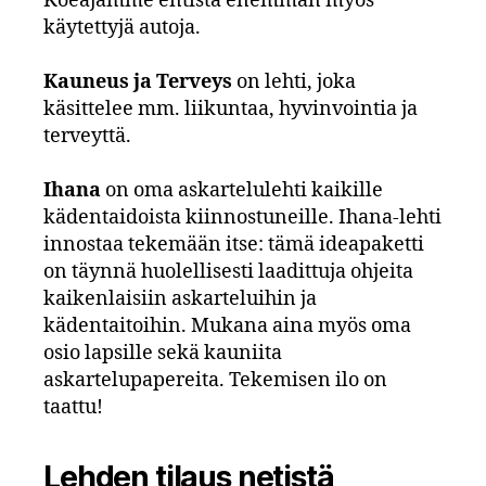
Koeajamme entistä enemmän myös
käytettyjä autoja.
Kauneus ja Terveys
on lehti, joka
käsittelee mm. liikuntaa, hyvinvointia ja
terveyttä.
Ihana
on oma askartelulehti kaikille
kädentaidoista kiinnostuneille. Ihana-lehti
innostaa tekemään itse: tämä ideapaketti
on täynnä huolellisesti laadittuja ohjeita
kaikenlaisiin askarteluihin ja
kädentaitoihin. Mukana aina myös oma
osio lapsille sekä kauniita
askartelupapereita. Tekemisen ilo on
taattu!
Lehden tilaus netistä