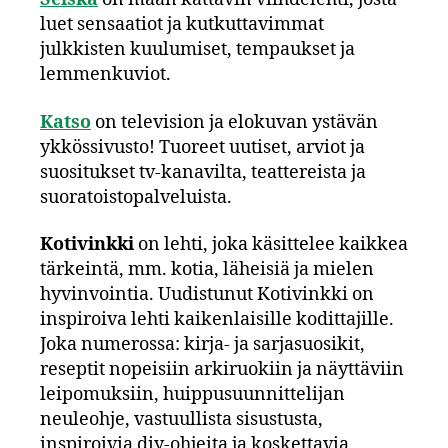
luet sensaatiot ja kutkuttavimmat
julkkisten kuulumiset, tempaukset ja
lemmenkuviot.
Katso
on television ja elokuvan ystävän
ykkössivusto! Tuoreet uutiset, arviot ja
suositukset tv-kanavilta, teattereista ja
suoratoistopalveluista.
Kotivinkki
on lehti, joka käsittelee kaikkea
tärkeintä, mm. kotia, läheisiä ja mielen
hyvinvointia. Uudistunut Kotivinkki on
inspiroiva lehti kaikenlaisille kodittajille.
Joka numerossa: kirja- ja sarjasuosikit,
reseptit nopeisiin arkiruokiin ja näyttäviin
leipomuksiin, huippusuunnittelijan
neuleohje, vastuullista sisustusta,
inspiroivia diy-ohjeita ja koskettavia