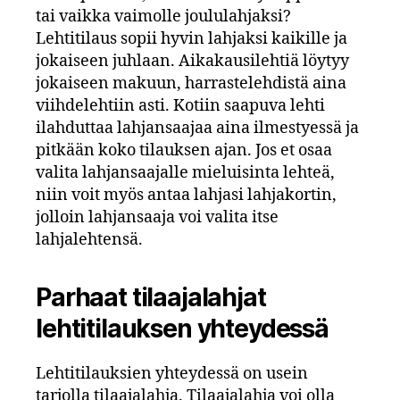
tai vaikka vaimolle joululahjaksi?
Lehtitilaus sopii hyvin lahjaksi kaikille ja
jokaiseen juhlaan. Aikakausilehtiä löytyy
jokaiseen makuun, harrastelehdistä aina
viihdelehtiin asti. Kotiin saapuva lehti
ilahduttaa lahjansaajaa aina ilmestyessä ja
pitkään koko tilauksen ajan. Jos et osaa
valita lahjansaajalle mieluisinta lehteä,
niin voit myös antaa lahjasi lahjakortin,
jolloin lahjansaaja voi valita itse
lahjalehtensä.
Parhaat tilaajalahjat
lehtitilauksen yhteydessä
Lehtitilauksien yhteydessä on usein
tarjolla tilaajalahja. Tilaajalahja voi olla