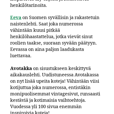
henkilötarinoita.
Eeva
on Suomen syvällisin ja rakastetuin
naistenlehti. Saat joka numerossa
vähintään kuusi pitkää
henkilöhaastattelua, jotka vievät sinut
roolien taakse, suoraan syvään päätyyn.
Eevassa on aina paljon laadukasta
luettavaa.
Avotakka
on sisustukseen keskittyvä
aikakauslehti. Uudistuneessa Avotakassa
on nyt lisää upeita koteja! Vähintään viisi
kotijuttua joka numerossa, entistäkin
monipuolisemmat vintagesivut, runsaasti
kestäviä ja kotimaisia vaihtoehtoja.
Vuodessa yli 100 sivua enemmän
inspiroivia koteja!