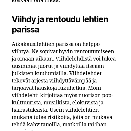
koskaan olla liikaa.
Viihdy ja rentoudu lehtien
parissa
Aikakausilehtien parissa on helppo
viihtyä. Ne sopivat hyvin rentoutumiseen
ja omaan aikaan. Viihdelehdistä voi lukea
uusimmat juorut ja viihdyttää itseään
julkisten kuulumisilla. Viihdelehdet
tekevät arjesta viihdyttävämpää ja
tarjoavat hauskoja lukuhetkiä. Moni
viihdelehti kirjoittaa myös nuorison pop-
kulttuurista, musiikista, elokuvista ja
harrastuksista. Usein viihdelehtien
mukana tulee ristikoita, joita on mukava
tehdä kahvitauoilla, matkoilla tai ihan