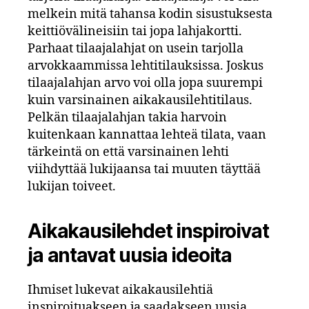
melkein mitä tahansa kodin sisustuksesta
keittiövälineisiin tai jopa lahjakortti.
Parhaat tilaajalahjat on usein tarjolla
arvokkaammissa lehtitilauksissa. Joskus
tilaajalahjan arvo voi olla jopa suurempi
kuin varsinainen aikakausilehtitilaus.
Pelkän tilaajalahjan takia harvoin
kuitenkaan kannattaa lehteä tilata, vaan
tärkeintä on että varsinainen lehti
viihdyttää lukijaansa tai muuten täyttää
lukijan toiveet.
Aikakausilehdet inspiroivat
ja antavat uusia ideoita
Ihmiset lukevat aikakausilehtiä
inspiroituakseen ja saadakseen uusia