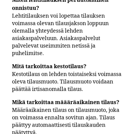
Miten lehtitilauksen peruuttaminen
onnistuu?
Lehtitilauksen voi lopettaa tilauksen
voimassa olevan tilausjakson loppuun
olemalla yhteydessä lehden
asiakaspalveluun. Asiakaspalvelut
palvelevat useimmiten netissä ja
puhelimitse.
Mitä tarkoittaa kestotilaus?
Kestotilaus on lehden toistaiseksi voimassa
oleva tilausmuoto. Tilausmuoto voidaan
päättää irtisanomalla tilaus.
Mikä tarkoittaa määäräaikainen tilaus?
Määräaikainen tilaus on tilausmuoto, joka
on voimassa ennalta sovitun ajan. Tilaus
päättyy automaattisesti tilauskauden
päätyttyä.