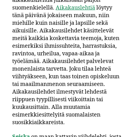
aikakausilehtiä julkaistaan paljon
suomenkielellä.
Aikakauslehtiä
löytyy
tänä päivänä jokaiseen makuun, niin
miehille kuin naisille ja lapsille sekä
aikuisille. Aikakausilehdet käsittelevät
meitä kaikkia koskettavia teemoja, kuten
esimerkiksi ihmissuhteita, harrastuksia,
ravintoa, urheilua, vapaa-aikaa ja
työelämää. Aikakausilehdet palvelevat
monenlaista tarvetta. Joku tilaa lehteä
viihtyäkseen, kun taas toinen opiskeluun
tai maailmanmenon seuraamiseen.
Aikakausilehdet ilmestyvät lehdestä
riippuen tyypillisesti viikoittain tai
kuukausittain. Alla muutamia
esimerkkiesittelyitä suomalaisten
suosikkiaikkareista.
Seiska
on maan kattavin viihdelehti, josta