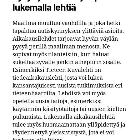
lukemalla lehtiä
Maailma muuttuu vauhdilla ja joka hetki
tapahtuu uutiskynnyksen ylittäviä asioita.
Aikakausilehdet tarjoavat hyvän väylän
pysyä perillä maailman menosta. Ne
sopivat myös tilanteisiin, kun haluat
sukeltaa syvälle jonkin aihepiirin sisälle.
Esimerkiksi Tieteen Kuvalehti on
tiedeaikakauslehti, josta voi lukea
kansantajuisesti uusista tutkimuksista eri
tieteenhaaroilta. Lehdistä voi myös
opetella uusia taitoja, esimerkiksi
käytännön käsityötaitoja tai uusien kielten
puhumista. Lukemalla aikakausilehtiä
tulee myös huomaamattaan ylläpidettyä ja
täydennettyä yleissivistystä, jota ei voi