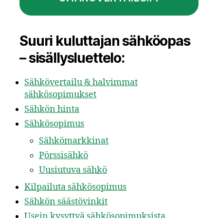
Suuri kuluttajan sähköopas
– sisällysluettelo:
Sähkövertailu & halvimmat
sähkösopimukset
Sähkön hinta
Sähkösopimus
Sähkömarkkinat
Pörssisähkö
Uusiutuva sähkö
Kilpailuta sähkösopimus
Sähkön säästövinkit
Usein kysyttyä sähkösopimuksista