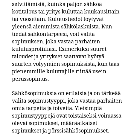
selvittämistä, kuinka paljon sähköä
kotitalous tai yritys kuluttaa kuukausittain
tai vuosittain. Kulutustiedot löytyvät
yleensä aiemmista sähkölaskuista. Kun
tiedät sähköntarpeesi, voit valita
sopimuksen, joka vastaa parhaiten
kulutusprofiiliasi. Esimerkiksi suuret
taloudet ja yritykset saattavat hyötyä
suurten volyymien sopimuksista, kun taas
pienemmille kuluttajille riittää usein
perussopimus.
Sähkösopimuksia on erilaisia ja on tärkeää
valita sopimustyyppi, joka vastaa parhaiten
omia tarpeita ja toiveita. Yleisimpiä
sopimustyyppejä ovat toistaiseksi voimassa
olevat sopimukset, määräaikaiset
sopimukset ja pörssisähkösopimukset.