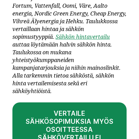
Fortum, Vattenfall, Oomi, Väre, Aalto
energia, Nordic Green Energy, Cheap Energy,
Vihreä Älyenergia ja Hehku. Taulukkossa
vertaillaan hintaa ja sähkön
sopimustyyppiä.
Sähkön hintavertailu
auttaa löytämään halvin sähkön hinta.
Taulukossa on mukana
yhteistyökumppaneiden
kampanjatarjouksia ja niihin mainoslinkit.
Alla tarkemmin tietoa sähköstä, sähkön
hinta vertailemisesta sekä eri
sähköyhtiöistä.
VERTAILE
SÄHKÖSOPIMUKSIA MYÖS
OSOITTEESSA
SÄHKÖVERTAILU.FI