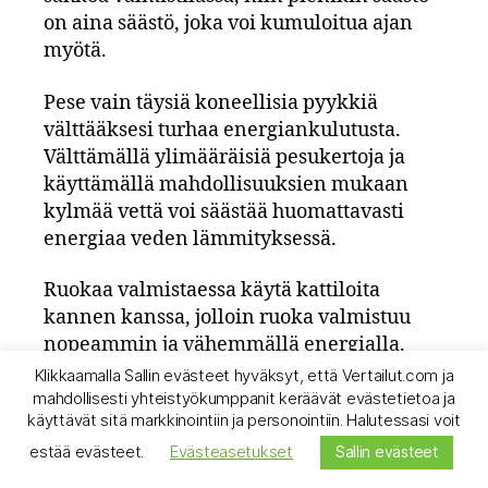
on aina säästö, joka voi kumuloitua ajan
myötä.
Pese vain täysiä koneellisia pyykkiä
välttääksesi turhaa energiankulutusta.
Välttämällä ylimääräisiä pesukertoja ja
käyttämällä mahdollisuuksien mukaan
kylmää vettä voi säästää huomattavasti
energiaa veden lämmityksessä.
Ruokaa valmistaessa käytä kattiloita
kannen kanssa, jolloin ruoka valmistuu
nopeammin ja vähemmällä energialla.
Suosi pienten ruoka-annoksien
Klikkaamalla Sallin evästeet hyväksyt, että Vertailut.com ja
lämmittämisessä ja sulattamisessa
mahdollisesti yhteistyökumppanit keräävät evästetietoa ja
käyttävät sitä markkinointiin ja personointiin. Halutessasi voit
mikroaaltouunia, sillä se on
estää evästeet.
Evästeasetukset
energiatehokkaampi kuin uuni.
Sallin evästeet