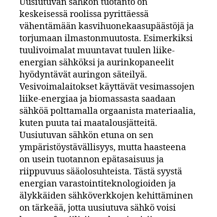
Uusiutuvan sähkön tuotanto on
keskeisessä roolissa pyrittäessä
vähentämään kasvihuonekaasupäästöjä ja
torjumaan ilmastonmuutosta. Esimerkiksi
tuulivoimalat muuntavat tuulen liike-
energian sähköksi ja aurinkopaneelit
hyödyntävät auringon säteilyä.
Vesivoimalaitokset käyttävät vesimassojen
liike-energiaa ja biomassasta saadaan
sähköä polttamalla orgaanista materiaalia,
kuten puuta tai maatalousjätteitä.
Uusiutuvan sähkön etuna on sen
ympäristöystävällisyys, mutta haasteena
on usein tuotannon epätasaisuus ja
riippuvuus sääolosuhteista. Tästä syystä
energian varastointiteknologioiden ja
älykkäiden sähköverkkojen kehittäminen
on tärkeää, jotta uusiutuva sähkö voisi