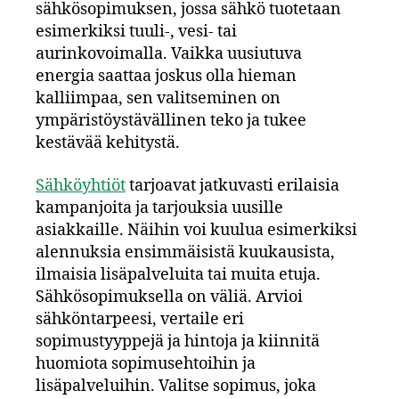
sähkösopimuksen, jossa sähkö tuotetaan
esimerkiksi tuuli-, vesi- tai
aurinkovoimalla. Vaikka uusiutuva
energia saattaa joskus olla hieman
kalliimpaa, sen valitseminen on
ympäristöystävällinen teko ja tukee
kestävää kehitystä.
Sähköyhtiöt
tarjoavat jatkuvasti erilaisia
kampanjoita ja tarjouksia uusille
asiakkaille. Näihin voi kuulua esimerkiksi
alennuksia ensimmäisistä kuukausista,
ilmaisia lisäpalveluita tai muita etuja.
Sähkösopimuksella on väliä. Arvioi
sähköntarpeesi, vertaile eri
sopimustyyppejä ja hintoja ja kiinnitä
huomiota sopimusehtoihin ja
lisäpalveluihin. Valitse sopimus, joka