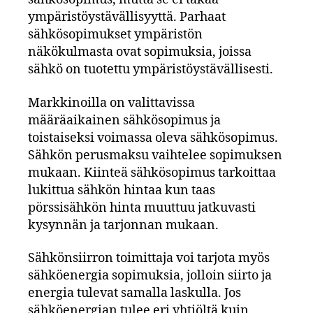
ympäristöystävällisyyttä. Parhaat
sähkösopimukset ympäristön
näkökulmasta ovat sopimuksia, joissa
sähkö on tuotettu ympäristöystävällisesti.
Markkinoilla on valittavissa
määräaikainen sähkösopimus ja
toistaiseksi voimassa oleva sähkösopimus.
Sähkön perusmaksu vaihtelee sopimuksen
mukaan. Kiinteä sähkösopimus tarkoittaa
lukittua sähkön hintaa kun taas
pörssisähkön hinta muuttuu jatkuvasti
kysynnän ja tarjonnan mukaan.
Sähkönsiirron toimittaja voi tarjota myös
sähköenergia sopimuksia, jolloin siirto ja
energia tulevat samalla laskulla. Jos
sähköenergian tulee eri yhtiöltä kuin