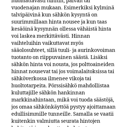
huomattavasti tunnin, päivän tai
vuodenajan mukaan. Esimerkiksi kylminä
talvipäivinä kun sähkön kysyntä on
suurimmillaan hinta nousee ja kun taas
kesäöinä kysynnän ollessa vähäistä hinta
voi laskea merkittävästi. Hinnan
vaihteluihin vaikuttavat myös
sääolosuhteet, sillä tuuli- ja aurinkovoiman
tuotanto on riippuvainen säästä. Lisäksi
sähkön hinta voi nousta, jos polttoaineiden
hinnat nousevat tai jos voimalaitoksissa tai
sähköverkossa ilmenee vikoja tai
huoltotarpeita. Pörssisähkö mahdollistaa
kuluttajille sähkön hankinnan
markkinahintaan, mikä voi tuoda säästöjä,
jos omaa sähkönkäyttöä pystyy ajoittamaan
edullisimmille tunneille. Samalla se vaatii
kuitenkin valmiutta seurata hintojen