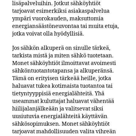
lisäpalveluihin. Jotkut sähköyhtiöt
tarjoavat esimerkiksi asiakaspalvelua
ympäri vuorokauden, maksuttomia
energiansäästöneuvontaa tai muita etuja,
jotka voivat olla hyödyllisiä.
Jos sähkön alkuperä on sinulle tärkeä,
tarkista mistä ja miten sähkö tuotetaan.
Monet sähköyhtiöt ilmoittavat avoimesti
sähköntuotantotapansa ja alkuperänsä.
Tämä on erityisen tärkeää heille, jotka
haluavat tukea kotimaista tuotantoa tai
tietyntyyppisiä energialähteitä. Yhä
useammat kuluttajat haluavat vähentää
hiilijalanjälkeään ja valitsevat siksi
uusiutuvia energialähteitä käyttävän
sähkösopimuksen. Monet sähköyhtiöt
tarjoavat mahdollisuuden valita vihreän