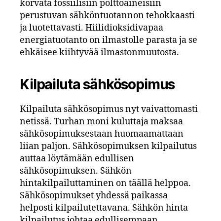
korvata fossiilisiin polttoaineisiin
perustuvan sähköntuotannon tehokkaasti
ja luotettavasti. Hiilidioksidivapaa
energiatuotanto on ilmastolle parasta ja se
ehkäisee kiihtyvää ilmastonmuutosta.
Kilpailuta sähkösopimus
Kilpailuta sähkösopimus nyt vaivattomasti
netissä. Turhan moni kuluttaja maksaa
sähkösopimuksestaan huomaamattaan
liian paljon. Sähkösopimuksen kilpailutus
auttaa löytämään edullisen
sähkösopimuksen. Sähkön
hintakilpailuttaminen on täällä helppoa.
Sähkösopimukset yhdessä paikassa
helposti kilpailutettavana. Sähkön hinta
kilpailutus johtaa edullisempaan