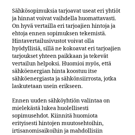
Sähkösopimuksia tarjoavat useat eri yhtiöt
ja hinnat voivat vaihdella huomattavasti.
On hyvä vertailla eri tarjoajien hintoja ja
ehtoja ennen sopimuksen tekemistä.
Hintavertailusivustot voivat olla
hyödyllisiä, sillä ne kokoavat eri tarjoajien
tarjoukset yhteen paikkaan ja tekevät
vertailun helpoksi. Huomioi myös, että
sähköenergian hinta koostuu itse
sähköenergiasta ja sähkönsiirrosta, jotka
laskutetaan usein erikseen.
Ennen uuden sähköyhtiön valintaa on
mielekästä lukea huolellisesti
sopimusehdot. Kiinnitä huomiota
erityisesti hintojen muutosehtoihin,
irtisanomisaikoihin ja mahdollisiin