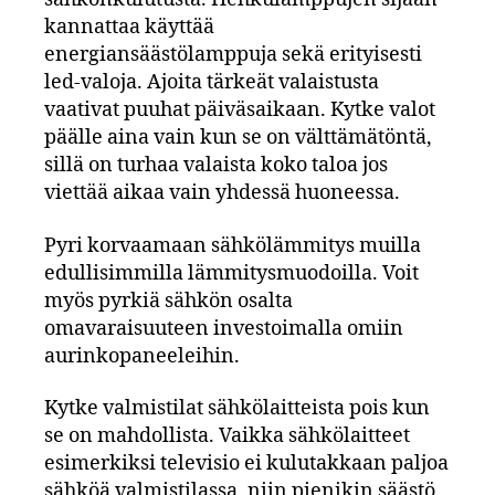
kannattaa käyttää
energiansäästölamppuja sekä erityisesti
led-valoja. Ajoita tärkeät valaistusta
vaativat puuhat päiväsaikaan. Kytke valot
päälle aina vain kun se on välttämätöntä,
sillä on turhaa valaista koko taloa jos
viettää aikaa vain yhdessä huoneessa.
Pyri korvaamaan sähkölämmitys muilla
edullisimmilla lämmitysmuodoilla. Voit
myös pyrkiä sähkön osalta
omavaraisuuteen investoimalla omiin
aurinkopaneeleihin.
Kytke valmistilat sähkölaitteista pois kun
se on mahdollista. Vaikka sähkölaitteet
esimerkiksi televisio ei kulutakkaan paljoa
sähköä valmistilassa, niin pienikin säästö