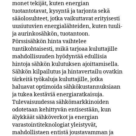
monet tekijät, kuten energian
tuotantotavat, kysyntä ja tarjonta sekä
sääolosuhteet, jotka vaikuttavat erityisesti
uusiutuvien energialähteiden, kuten tuuli-
ja aurinkosähkön, tuotantoon.
Pörssisähkön hinta vaihtelee
tuntikohtaisesti, mikä tarjoaa kuluttajille
mahdollisuuden hyödyntää edullisia
hintoja sähkön kulutuksen ajoittamisella.
Sähkön kilpailutus ja hintavertailu ovatkin
tärkeitä työkaluja kuluttajille, jotka
haluavat optimoida sähkökustannuksiaan
ja tukea kestäviä energiaratkaisuja.
Tulevaisuudessa sähkömarkkinoiden
odotetaan kehittyvän entisestään, kun
älykkäät sähköverkot ja energian
varastointiteknologiat yleistyvät,
mahdollistaen entistä joustavamman ja