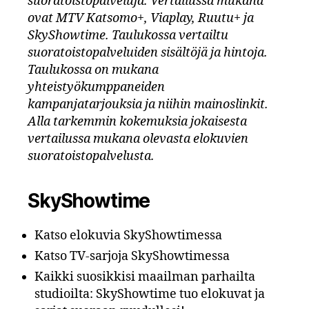
suoratoistopalveluja. Vertailussa mukana
ovat MTV Katsomo+, Viaplay, Ruutu+ ja
SkyShowtime. Taulukossa vertailtu
suoratoistopalveluiden sisältöjä ja hintoja.
Taulukossa on mukana
yhteistyökumppaneiden
kampanjatarjouksia ja niihin mainoslinkit.
Alla tarkemmin kokemuksia jokaisesta
vertailussa mukana olevasta elokuvien
suoratoistopalvelusta.
SkyShowtime
Katso elokuvia SkyShowtimessa
Katso TV-sarjoja SkyShowtimessa
Kaikki suosikkisi maailman parhailta
studioilta: SkyShowtime tuo elokuvat ja