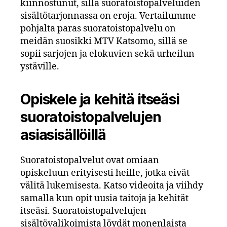
kiinnostunut, sillä suoratoistopalveluiden
sisältötarjonnassa on eroja. Vertailumme
pohjalta paras suoratoistopalvelu on
meidän suosikki MTV Katsomo, sillä se
sopii sarjojen ja elokuvien sekä urheilun
ystäville.
Opiskele ja kehitä itseäsi
suoratoistopalvelujen
asiasisällöillä
Suoratoistopalvelut ovat omiaan
opiskeluun erityisesti heille, jotka eivät
välitä lukemisesta. Katso videoita ja viihdy
samalla kun opit uusia taitoja ja kehität
itseäsi. Suoratoistopalvelujen
sisältövalikoimista löydät monenlaista