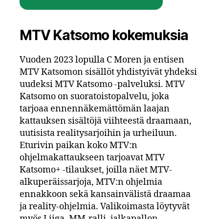
MTV Katsomo kokemuksia
Vuoden 2023 lopulla C Moren ja entisen
MTV Katsomon sisällöt yhdistyivät yhdeksi
uudeksi MTV Katsomo -palveluksi. MTV
Katsomo on suoratoistopalvelu, joka
tarjoaa ennennäkemättömän laajan
kattauksen sisältöjä viihteestä draamaan,
uutisista realitysarjoihin ja urheiluun.
Eturivin paikan koko MTV:n
ohjelmakattaukseen tarjoavat MTV
Katsomo+ -tilaukset, joilla näet MTV-
alkuperäissarjoja, MTV:n ohjelmia
ennakkoon sekä kansainvälistä draamaa
ja reality-ohjelmia. Valikoimasta löytyvät
myös Liiga, MM-ralli, jalkapallon