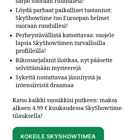
sarjat suoraan ruudullesi!
Löydä parhaat paikalliset tuotannot:
SkyShowtime tuo Euroopan helmet
suoraan ruudullesi!
Perheystävällistä katsottavaa: suojele
lapsia SkyShowtimen turvallisilla
profiileilla!
Rikossarjafanit iloitkaa, nyt pääsette
selvittämään mysteerejä
Sykettä nostattavaa jännitystä ja
intensiivistä draamaa
Katso kaikki suosikkisi putkeen: maksa
alkaen 4.99 € kuukaudessa SkyShowtime-
tilauksella!
KOKEILE SKYSHOWTIMEA