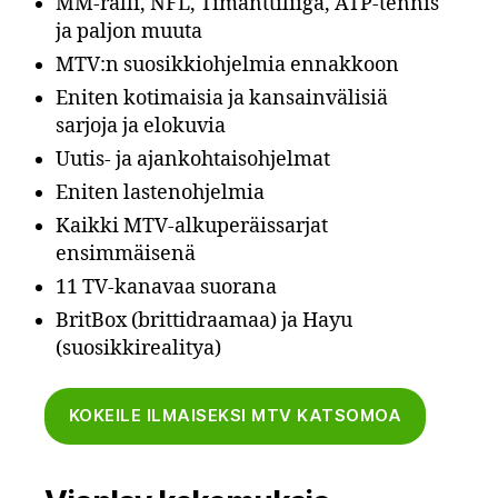
MM-ralli, NFL, Timanttiliiga, ATP-tennis
ja paljon muuta
MTV:n suosikkiohjelmia ennakkoon
Eniten kotimaisia ja kansainvälisiä
sarjoja ja elokuvia
Uutis- ja ajankohtaisohjelmat
Eniten lastenohjelmia
Kaikki MTV-alkuperäissarjat
ensimmäisenä
11 TV-kanavaa suorana
BritBox (brittidraamaa) ja Hayu
(suosikkirealitya)
KOKEILE ILMAISEKSI MTV KATSOMOA