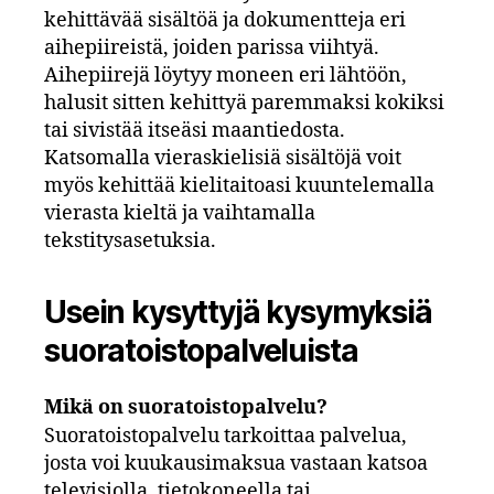
kehittävää sisältöä ja dokumentteja eri
aihepiireistä, joiden parissa viihtyä.
Aihepiirejä löytyy moneen eri lähtöön,
halusit sitten kehittyä paremmaksi kokiksi
tai sivistää itseäsi maantiedosta.
Katsomalla vieraskielisiä sisältöjä voit
myös kehittää kielitaitoasi kuuntelemalla
vierasta kieltä ja vaihtamalla
tekstitysasetuksia.
Usein kysyttyjä kysymyksiä
suoratoistopalveluista
Mikä on suoratoistopalvelu?
Suoratoistopalvelu tarkoittaa palvelua,
josta voi kuukausimaksua vastaan katsoa
televisiolla, tietokoneella tai