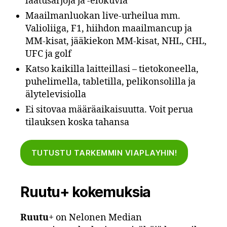
laatusarjoja ja -elokuvia
Maailmanluokan live-urheilua mm.
Valioliiga, F1, hiihdon maailmancup ja
MM-kisat, jääkiekon MM-kisat, NHL, CHL,
UFC ja golf
Katso kaikilla laitteillasi – tietokoneella,
puhelimella, tabletilla, pelikonsolilla ja
älytelevisiolla
Ei sitovaa määräaikaisuutta. Voit perua
tilauksen koska tahansa
TUTUSTU TARKEMMIN VIAPLAYHIN!
Ruutu+ kokemuksia
Ruutu
+ on Nelonen Median