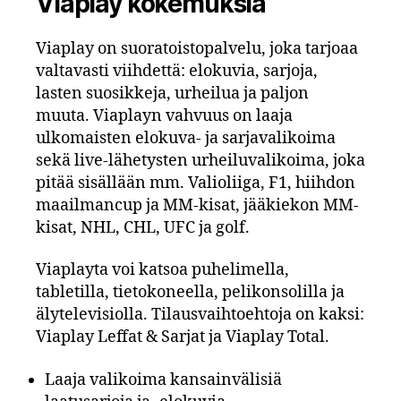
Viaplay kokemuksia
Viaplay on suoratoistopalvelu, joka tarjoaa
valtavasti viihdettä: elokuvia, sarjoja,
lasten suosikkeja, urheilua ja paljon
muuta. Viaplayn vahvuus on laaja
ulkomaisten elokuva- ja sarjavalikoima
sekä live-lähetysten urheiluvalikoima, joka
pitää sisällään mm. Valioliiga, F1, hiihdon
maailmancup ja MM-kisat, jääkiekon MM-
kisat, NHL, CHL, UFC ja golf.
Viaplayta voi katsoa puhelimella,
tabletilla, tietokoneella, pelikonsolilla ja
älytelevisiolla. Tilausvaihtoehtoja on kaksi:
Viaplay Leffat & Sarjat ja Viaplay Total.
Laaja valikoima kansainvälisiä