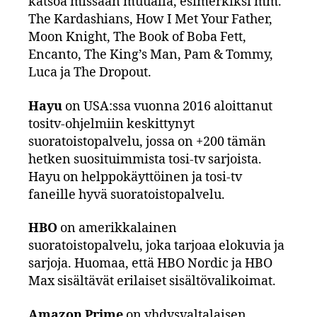
katsoa missään muualla, esimerkiksi mm.
The Kardashians, How I Met Your Father,
Moon Knight, The Book of Boba Fett,
Encanto, The King’s Man, Pam & Tommy,
Luca ja The Dropout.
Hayu
on USA:ssa vuonna 2016 aloittanut
tositv-ohjelmiin keskittynyt
suoratoistopalvelu, jossa on +200 tämän
hetken suosituimmista tosi-tv sarjoista.
Hayu on helppokäyttöinen ja tosi-tv
faneille hyvä suoratoistopalvelu.
HBO
on amerikkalainen
suoratoistopalvelu, joka tarjoaa elokuvia ja
sarjoja. Huomaa, että HBO Nordic ja HBO
Max sisältävät erilaiset sisältövalikoimat.
Amazon Prime
on yhdysvaltalaisen