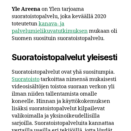
Yle Areena
on Ylen tarjoama
suoratoistopalvelu, joka keväällä 2020
toteutetun
kanava- ja
palvelumielikuvatutkimuksen
mukaan oli
Suomen suosituin suoratoistopalvelu.
Suoratoistopalvelut yleisesti
Suoratoistopalvelut ovat yhä suositumpia.
Suoratoisto
tarkoittaa nimensä mukaisesti
videosisältöjen toistoa suoraan verkon yli
ilman niiden tallentamista omalle
koneelle. Hinnan ja käyttökokemuksen
lisäksi suoratoistopalvelut kilpailevat
valikoimalla ja yksinoikeudellisilla
sarjoilla. Suoratoistopalveluita kannattaa
vertailla useilla eri tekijöillä, jotta löydät