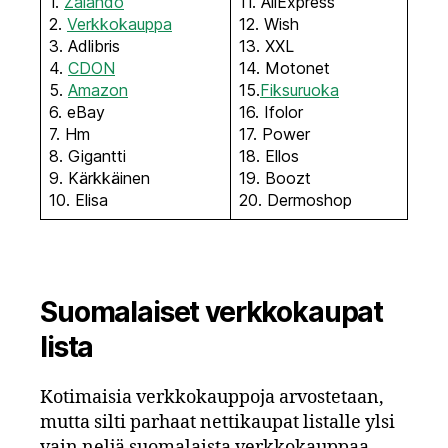
1.
Zalando
11. AliExpress
2.
Verkkokauppa
12. Wish
3. Adlibris
13. XXL
4.
CDON
14. Motonet
5.
Amazon
15.
Fiksuruoka
6. eBay
16. Ifolor
7. Hm
17. Power
8. Gigantti
18. Ellos
9. Kärkkäinen
19. Boozt
10. Elisa
20. Dermoshop
Suomalaiset verkkokaupat
lista
Kotimaisia verkkokauppoja arvostetaan,
mutta silti parhaat nettikaupat listalle ylsi
vain neljä suomalaista verkkokauppaa,