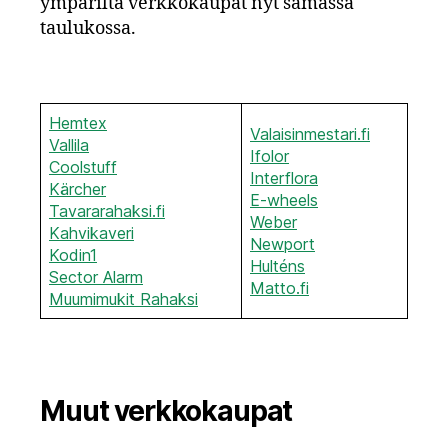
ympäriltä verkkokaupat nyt samassa
taulukossa.
Hemtex
Valaisinmestari.
fi
Vallila
Ifolor
Coolstuff
Interflora
Kärcher
E-wheels
Tavararahaksi.fi
Weber
Kahvikaveri
Newport
Kodin1
Hulténs
Sector Alarm
Matto.fi
Muumimukit Rahaksi
Muut verkkokaupat