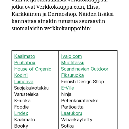
jotka ovat Verkkokauppa.com, Elisa,
Kärkkäinen ja Dermoshop. Näiden lisäksi
kannattaa ainakin tutustua seuraaviin
suomalaisiin verkkokauppoihin:
Kaalimat
o
Ivalo.com
Puuhabox
Muotitassu
House of Organic
Scandinavian Outdoor
Kodin1
Fiksuruoka
Lumoava
Finnish Design Shop
Suojakalvotukku
E-Ville
Varusteleka
Ninja
K-ruoka
Petenkoiratarvike
Foodie
Partioaitta
Lindex
Laatukoru
Kaalimato
Vähänkäytetty
Booky
Sotka