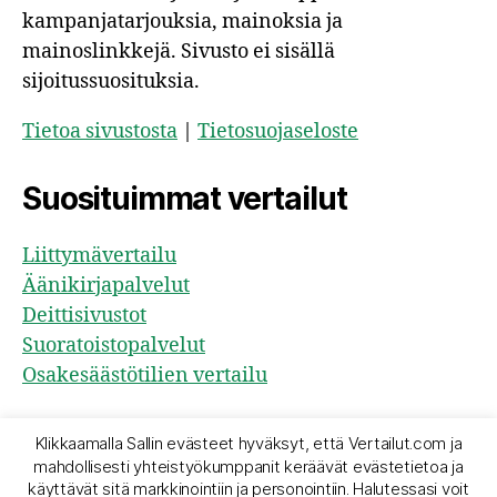
kampanjatarjouksia, mainoksia ja
mainoslinkkejä. Sivusto ei sisällä
sijoitussuosituksia.
Tietoa sivustosta
|
Tietosuojaseloste
Suosituimmat vertailut
Liittymävertailu
Äänikirjapalvelut
Deittisivustot
Suoratoistopalvelut
Osakesäästötilien vertailu
Klikkaamalla Sallin evästeet hyväksyt, että Vertailut.com ja
mahdollisesti yhteistyökumppanit keräävät evästetietoa ja
© 2026
Vertailut.com
Ylös
↑
käyttävät sitä markkinointiin ja personointiin. Halutessasi voit