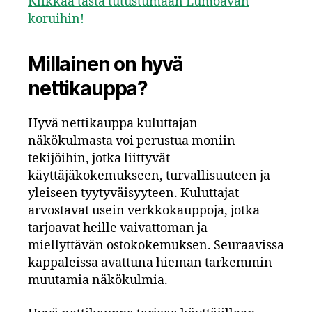
Klikkaa tästä tutustumaan Lumoavan
koruihin!
Millainen on hyvä
nettikauppa?
Hyvä nettikauppa kuluttajan
näkökulmasta voi perustua moniin
tekijöihin, jotka liittyvät
käyttäjäkokemukseen, turvallisuuteen ja
yleiseen tyytyväisyyteen. Kuluttajat
arvostavat usein verkkokauppoja, jotka
tarjoavat heille vaivattoman ja
miellyttävän ostokokemuksen. Seuraavissa
kappaleissa avattuna hieman tarkemmin
muutamia näkökulmia.