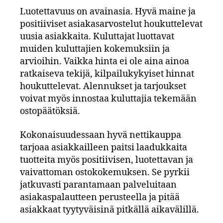
Luotettavuus on avainasia. Hyvä maine ja
positiiviset asiakasarvostelut houkuttelevat
uusia asiakkaita. Kuluttajat luottavat
muiden kuluttajien kokemuksiin ja
arvioihin. Vaikka hinta ei ole aina ainoa
ratkaiseva tekijä, kilpailukykyiset hinnat
houkuttelevat. Alennukset ja tarjoukset
voivat myös innostaa kuluttajia tekemään
ostopäätöksiä.
Kokonaisuudessaan hyvä nettikauppa
tarjoaa asiakkailleen paitsi laadukkaita
tuotteita myös positiivisen, luotettavan ja
vaivattoman ostokokemuksen. Se pyrkii
jatkuvasti parantamaan palveluitaan
asiakaspalautteen perusteella ja pitää
asiakkaat tyytyväisinä pitkällä aikavälillä.