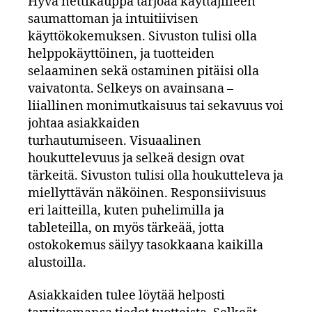
Hyvä nettikauppa tarjoaa käyttäjilleen
saumattoman ja intuitiivisen
käyttökokemuksen. Sivuston tulisi olla
helppokäyttöinen, ja tuotteiden
selaaminen sekä ostaminen pitäisi olla
vaivatonta. Selkeys on avainsana –
liiallinen monimutkaisuus tai sekavuus voi
johtaa asiakkaiden
turhautumiseen. Visuaalinen
houkuttelevuus ja selkeä design ovat
tärkeitä. Sivuston tulisi olla houkutteleva ja
miellyttävän näköinen. Responsiivisuus
eri laitteilla, kuten puhelimilla ja
tableteilla, on myös tärkeää, jotta
ostokokemus säilyy tasokkaana kaikilla
alustoilla.
Asiakkaiden tulee löytää helposti