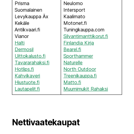
Prisma
Neulomo
Suomalainen
Intersport
Levykauppa Äx
Kaalimato
Kekäle
Motonet.fi
Antikvaari.fi
Tuningkauppa.com
Vianor
Silvantimanttikorut.fi
Halti
Finlandia Kirja
Dermosil
Bearel.fi
Uittokalusto.fi
Sporthammer
Tavararahaksi.fi
Naturelle
Hotlips.fi
North Outdoor
Kahvikaveri
Treenikauppa.fi
Hiustuote.fi
Matto.fi
Lautapelit.fi
Muumimukit Rahaksi
Nettivaatekaupat