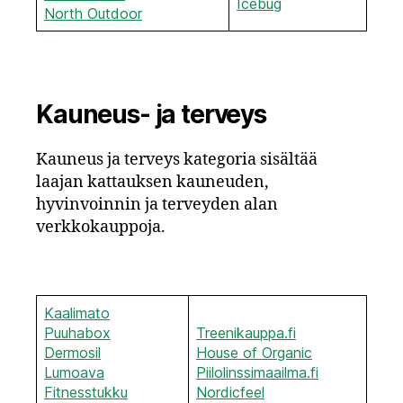
Icebug
North Outdoor
Kauneus- ja terveys
Kauneus ja terveys kategoria sisältää
laajan kattauksen kauneuden,
hyvinvoinnin ja terveyden alan
verkkokauppoja.
Kaalimato
Puuhabox
Treenikauppa.fi
Dermosil
House of Organic
Lumoava
Piilolinssimaailma
.fi
Fitnesstukku
Nordicfeel