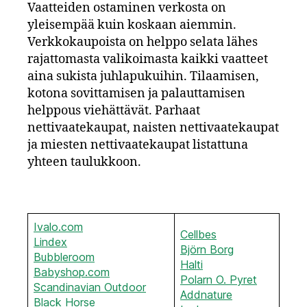
Vaatteiden ostaminen verkosta on
yleisempää kuin koskaan aiemmin.
Verkkokaupoista on helppo selata lähes
rajattomasta valikoimasta kaikki vaatteet
aina sukista juhlapukuihin. Tilaamisen,
kotona sovittamisen ja palauttamisen
helppous viehättävät. Parhaat
nettivaatekaupat, naisten nettivaatekaupat
ja miesten nettivaatekaupat listattuna
yhteen taulukkoon.
Ivalo.com
Cellbes
Lindex
Björn Borg
Bubbleroom
Halti
Babyshop.com
Polarn O. Pyret
Scandinavian Outdoor
Addnature
Black Hors
e