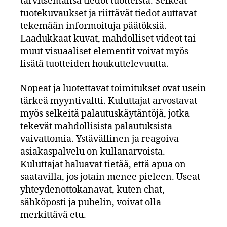
tarvitsemansa tiedot tuotteista. Selkeät
tuotekuvaukset ja riittävät tiedot auttavat
tekemään informoituja päätöksiä.
Laadukkaat kuvat, mahdolliset videot tai
muut visuaaliset elementit voivat myös
lisätä tuotteiden houkuttelevuutta.
Nopeat ja luotettavat toimitukset ovat usein
tärkeä myyntivaltti. Kuluttajat arvostavat
myös selkeitä palautuskäytäntöjä, jotka
tekevät mahdollisista palautuksista
vaivattomia. Ystävällinen ja reagoiva
asiakaspalvelu on kullanarvoista.
Kuluttajat haluavat tietää, että apua on
saatavilla, jos jotain menee pieleen. Useat
yhteydenottokanavat, kuten chat,
sähköposti ja puhelin, voivat olla
merkittävä etu.