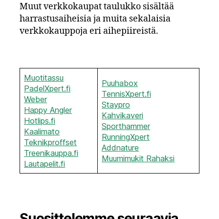
Muut verkkokaupat taulukko sisältää
harrastusaiheisia ja muita sekalaisia
verkkokauppoja eri aihepiireistä.
Muotitassu
Puuhabox
PadelXpert.
fi
TennisXpert.f
i
Weber
Staypro
Happy Angler
Kahvikaveri
Hotlips.fi
Sporthammer
Kaalimato
RunningXpert
Teknikproffset
Addnature
Treenikauppa.fi
Muumimukit Rahaksi
Lautapelit.fi
Suosittelemme seuraavia