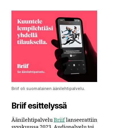
Briif oli suomalainen äänilehtipalvelu.
Briif esittelyssä
Äänilehtipalvelu
Briif
lanseerattiin
syyskuussa 2023. Audiopalvelu toi